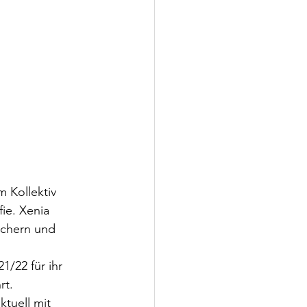
 Kollektiv 
ie. Xenia 
üchern und 
1/22 für ihr 
rt.
tuell mit 