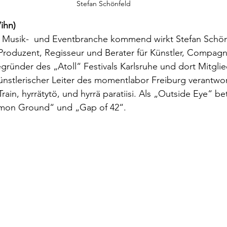
Stefan Schönfeld
ihn)
r Musik-  und Eventbranche kommend wirkt Stefan Schönf
 Produzent, Regisseur und Berater für Künstler, Compag
egründer des „Atoll“ Festivals Karlsruhe und dort Mitglie
künstlerischer Leiter des momentlabor Freiburg verantwort
rain, hyrrätytö, und hyrrä paratiisi. Als „Outside Eye“ be
on Ground“ und „Gap of 42“.  