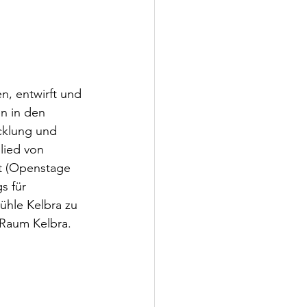
n, entwirft und 
en in den 
cklung und 
lied von 
t (Openstage 
s für 
ühle Kelbra zu 
tRaum Kelbra.