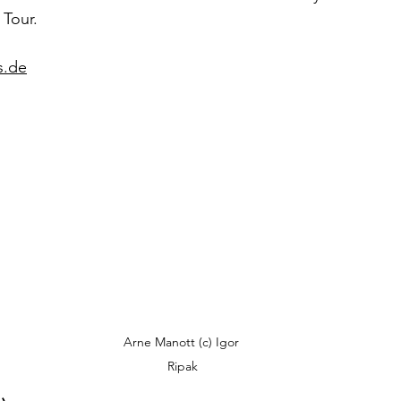
 Tour.
s.de
Arne Manott (c) 
Igor 
Ripak