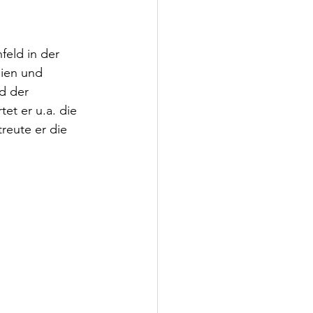
eld in der 
nien und 
d der 
et er u.a. die 
treute er die 