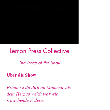
Lemon Press Collective
The Trace of the Snail
Über die Show
Erinnerst du dich an Momente als
dein Herz so weich war wie
schwebende Federn?