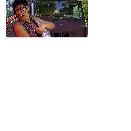
(c) Georg Pourtskhvanidze
(c) Jean Pierre Estournet