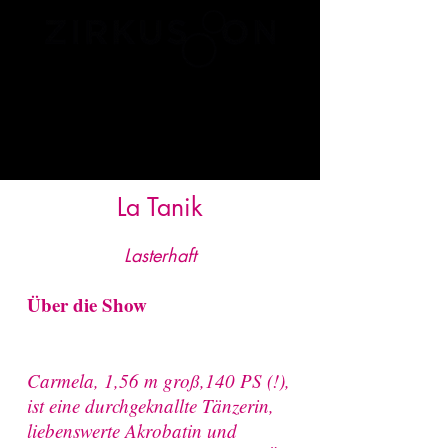
La Tanik
Lasterhaft
Über die Show
Carmela, 1,56 m groß,140 PS (!),
ist eine durchgeknallte Tänzerin,
liebenswerte Akrobatin und