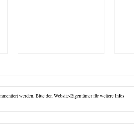
mmentiert werden. Bitte den Website-Eigentümer für weitere Infos
𝐎𝐍𝐋𝐈𝐍𝐄 𝐈𝐍𝐅𝐎𝐑𝐌𝐀𝐓𝐈𝐎𝐍
Circu
Dead
𝐒𝐄𝐒𝐒𝐈𝐎𝐍