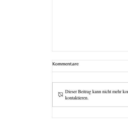
Discover the 3 selected
Kommentare
Circus Loops projects!
After careful evaluation by the 6-
member jury, the selected
Dieser Beitrag kann nicht mehr ko
projects are: Spilling the Body by
kontaktieren.
Aylish Bik and Rhea Slootweg
(NL) A Practical Guide to Being a
Whore by Manuela Montoya
Ramirez / Guayabo